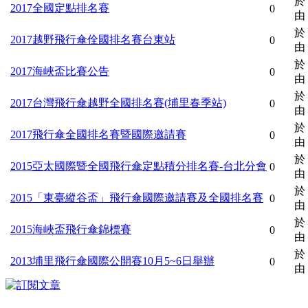
於 
2017全國定點排名賽
0
由
於 
2017越野飛行傘佺國排名賽台東站
0
由
於 
2017海峽盃比賽公告
0
由
於 
2017台灣飛行傘越野全國排名賽(埔里春季站)
0
由
於 
2017飛行傘全國排名賽暨國際邀請賽
0
由
於 
2015亞太國際暨全國飛行傘定點積分排名賽-台北分會
0
由
於 
2015「東臺縱谷盃」飛行傘國際邀請賽及全國排名賽
0
由
於 
2015海峽盃飛行傘錦標賽
0
由
於 
2013埔里飛行傘國際公開賽10月5~6日舉辦
0
由