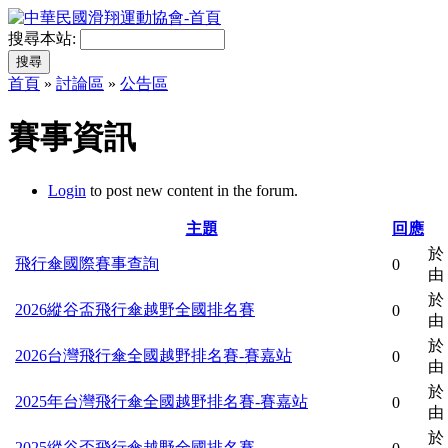
搜尋本站:
首頁
»
討論區
»
公告區
賽事資訊
Login
to post new content in the forum.
主題
回應
於 
飛行傘國際賽事查詢
0
由
於 
2026縱谷盃飛行傘越野全國排名賽
0
由
於 
2026台灣飛行傘全國越野排名賽-賽嘉站
0
由
於 
2025年台灣飛行傘全國越野排名賽-賽嘉站
0
由
於 
2025縱谷盃飛行傘越野全國排名賽