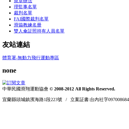
規章辦法
理監事名單
裁判名單
FAI國際裁判名單
滑協教練名册
雙人傘証照持有人員名單
友站連結
體育署-無動力飛行運動專區
none
中華民國滑翔運動協會
© 2008-2012 All Rights Reserved.
宜蘭縣頭城鎮濱海路1段223號 / 立案証書:台內社字097008684