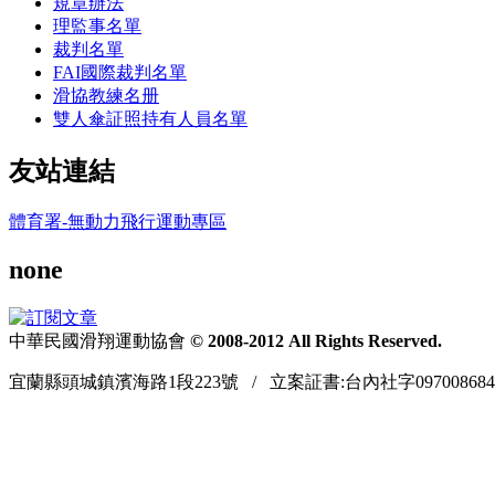
規章辦法
理監事名單
裁判名單
FAI國際裁判名單
滑協教練名册
雙人傘証照持有人員名單
友站連結
體育署-無動力飛行運動專區
none
中華民國滑翔運動協會
© 2008-2012 All Rights Reserved.
宜蘭縣頭城鎮濱海路1段223號 / 立案証書:台內社字097008684